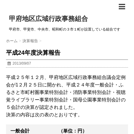
甲府地区広域行政事務組合
甲府市、甲斐市、中央市、昭和町の３市１町が設置している組合です
ホーム
>
決算報告
>
平成24年度決算報告
2013/09/07
平成２５年１２月、甲府地区広域行政事務組合議会定例
会が1２月２５日に開かれ、平成２４年度一般会計・ふ
るさと市町村圏事業特別会計・消防事業特別会計・視聴
覚ライブラリー事業特別会計・国母公園事業特別会計の
５会計の決算が認定されました。
決算の内容は次の表のとおりです。
一般会計 （単位：円）