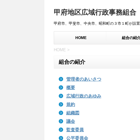
甲府地区広域行政事務組合
甲府市、甲斐市、中央市、昭和町の３市１町が設置
HOME
組合の紹
HOME
>
組合の紹介
管理者のあいさつ
概要
広域行政のあゆみ
規約
組織図
議会
監査委員
公平委員会