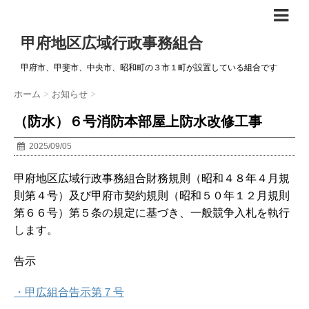
甲府地区広域行政事務組合
甲府市、甲斐市、中央市、昭和町の３市１町が設置している組合です
ホーム
>
お知らせ
>
（防水）６号消防本部屋上防水改修工事
2025/09/05
甲府地区広域行政事務組合財務規則（昭和４８年４月規
則第４号）及び甲府市契約規則（昭和５０年１２月規則
第６６号）第５条の規定に基づき、一般競争入札を執行
します。
告示
・甲広組合告示第７号