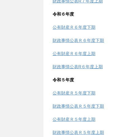
財政事情公表R７年度上期
令和６年度
公有財産Ｒ６年度下期
財政事情公表Ｒ６年度下期
公有財産Ｒ６年度上期
財政事情公表R６年度上期
令和５年度
公有財産Ｒ５年度下期
財政事情公表Ｒ５年度下期
公有財産Ｒ５年度上期
財政事情公表Ｒ５年度上期