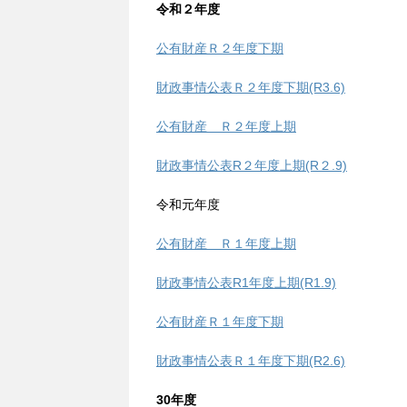
令和２年
度
公有財産Ｒ２年度下期
財政事情公表Ｒ２年度下期(R3.6)
公有財産 Ｒ２年度上期
財政事情公表R２年度上期(R２.9)
令和元年度
公有財産 Ｒ１年度上期
財政事情公表R1年度上期(R1.9)
公有財産Ｒ１年度下期
財政事情公表Ｒ１年度下期(R2.6)
30年度