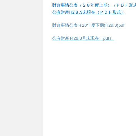
財政事情公表（２８年度上期）（ＰＤＦ形
公有財産H2８.9末現在（ＰＤＦ形式）
財政事情公表Ｈ28年度下期(H29.3)pdf
公有財産Ｈ29.3月末現在（pdf）