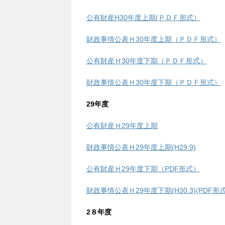
公有財産H30年度上期(ＰＤＦ形式）
財政事情公表Ｈ30年度上期（ＰＤＦ形式）
公有財産Ｈ30年度下期（ＰＤＦ形式）
財政事情公表Ｈ30年度下期（ＰＤＦ形式）
29年度
公有財産Ｈ29年度上期
財政事情公表Ｈ29年度上期(H29.9)
公有財産Ｈ29年度下期（PDF形式）
財政事情公表Ｈ29年度下期(H30.3)(PDF形
2８年度