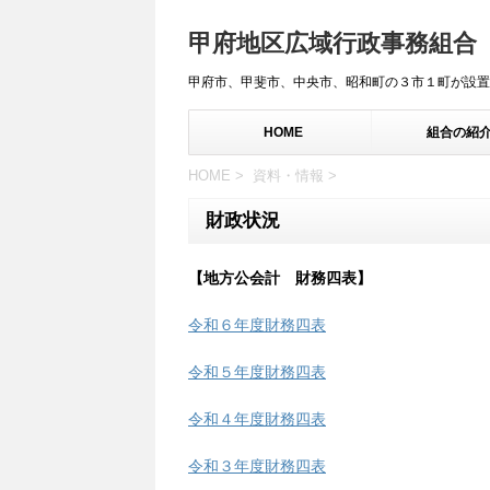
甲府地区広域行政事務組合
甲府市、甲斐市、中央市、昭和町の３市１町が設置
HOME
組合の紹
HOME
>
資料・情報
>
財政状況
【地方公会計 財務四表】
令和６年度財務四表
令和５年度財務四表
令和４年度財務四表
令和３年度財務四表